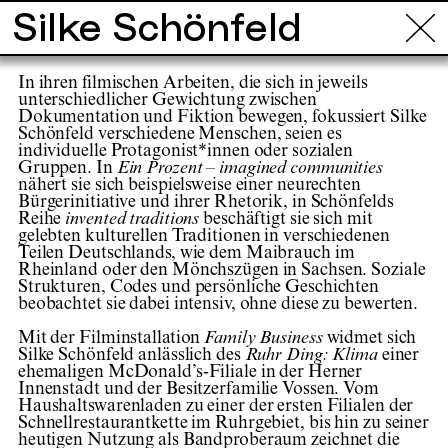
Silke Schönfeld
Info
Touren
Orte
Projekte
Künstl
In ihren filmischen Arbeiten, die sich in jeweils
unterschiedlicher Gewichtung zwischen
Dokumentation und Fiktion bewegen, fokussiert Silke
Schönfeld verschiedene Menschen, seien es
individuelle Protagonist*innen oder sozialen
Gruppen. In
Ein Prozent – imagined communities
nähert sie sich beispielsweise einer neurechten
Bürgerinitiative und ihrer Rhetorik, in Schönfelds
Reihe
invented traditions
beschäftigt sie sich mit
gelebten kulturellen Traditionen in verschiedenen
Teilen Deutschlands, wie dem Maibrauch im
Rheinland oder den Mönchszügen in Sachsen. Soziale
Strukturen, Codes und persönliche Geschichten
beobachtet sie dabei intensiv, ohne diese zu bewerten.
Mit der Filminstallation
Family Business
widmet sich
Silke Schönfeld anlässlich des
Ruhr Ding: Klima
einer
ehemaligen McDonald’s-Filiale in der Herner
Innenstadt und der Besitzerfamilie Vossen. Vom
Haushaltswarenladen zu einer der ersten Filialen der
Schnellrestaurantkette im Ruhrgebiet, bis hin zu seiner
heutigen Nutzung als Bandproberaum zeichnet die