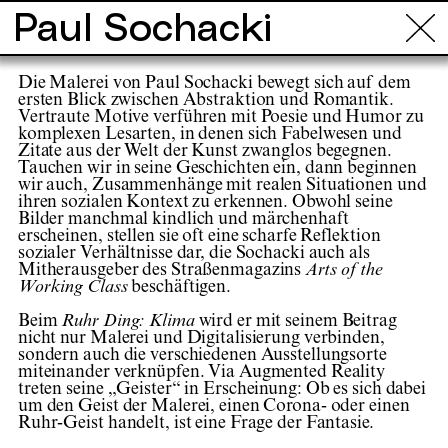
Paul Sochacki
Info
Touren
Orte
Projekte
Künstl
Die Malerei von Paul Sochacki bewegt sich auf dem
ersten Blick zwischen Abstraktion und Romantik.
Vertraute Motive verführen mit Poesie und Humor zu
komplexen Lesarten, in denen sich Fabelwesen und
Zitate aus der Welt der Kunst zwanglos begegnen.
Tauchen wir in seine Geschichten ein, dann beginnen
wir auch, Zusammenhänge mit realen Situationen und
ihren sozialen Kontext zu erkennen. Obwohl seine
Bilder manchmal kindlich und märchenhaft
erscheinen, stellen sie oft eine scharfe Reflektion
sozialer Verhältnisse dar, die Sochacki auch als
Mitherausgeber des Straßenmagazins
Arts of the
Working Class
beschäftigen.
Beim
Ruhr Ding: Klima
wird er mit seinem Beitrag
nicht nur Malerei und Digitalisierung verbinden,
sondern auch die verschiedenen Ausstellungsorte
miteinander verknüpfen. Via Augmented Reality
treten seine „Geister“ in Erscheinung: Ob es sich dabei
um den Geist der Malerei, einen Corona- oder einen
Ruhr-Geist handelt, ist eine Frage der Fantasie.