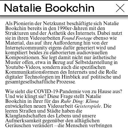
Natalie Bookchin
Info
Touren
Orte
Projekte
Künstl
Als Pionierin der Netzkunst beschäftigte sich Natalie
Bookchin bereits in den 1990er-Jahren mit den
Strukturen und der Ästhetik des Internets. Dabei nutzt
sie in ihren Videoarbeiten
Found Footage
ebenso wie
Material, das auf ihre Aufforderung hin von der
Internetcommunity eigens dafür generiert wird und
kompiliert beides zu elaborierten audiovisuellen
Kompositionen. Sie legt damit nicht nur ästhetische
Muster offen, etwa in Bezug auf Selbstdarstellung in
Youtube-Videos, sondern auch die spezifischen
Kommunikationsformen des Internets und die Rolle
digitaler Technologien im Hinblick auf politische und
gesamtgesellschaftliche Prozesse.
Wie sieht die COVID-19-Pandemie von zu Hause aus?
Und wie klingt sie? Diese Frage stellt Natalie
Bookchin in ihrer für das
Ruhr Ding:
Klima
entwickelten neuen Videoarbeit
Geisterspiele
. Die
leeren Straßen und Städte haben die
Klanglandschaften des Lebens und unsere
Aufmerksamkeit gegenüber den alltäglichen
Geräuschen verändert – die Menschen verbringen