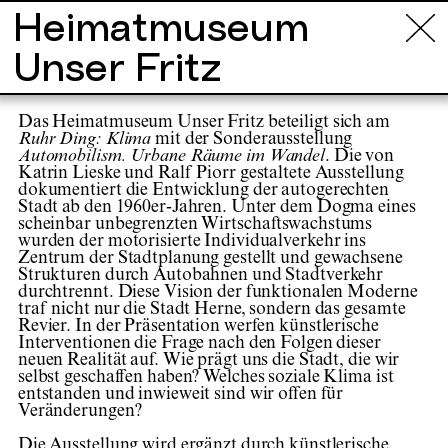
Heimatmuseum
Info
Touren
Orte
Projekte
Künstl
Unser Fritz
Das Heimatmuseum Unser Fritz beteiligt sich am
Ruhr Ding: Klima
mit der Sonderausstellung
Automobilism. Urbane
Räume im Wandel
. Die von
Katrin Lieske und Ralf Piorr gestaltete Ausstellung
dokumentiert die Entwicklung der autogerechten
Stadt ab den 1960er-Jahren. Unter dem Dogma eines
scheinbar unbegrenzten Wirtschaftswachstums
wurden der motorisierte Individualverkehr ins
Zentrum der Stadtplanung gestellt und gewachsene
Strukturen durch Autobahnen und Stadtverkehr
durchtrennt. Diese Vision der funktionalen Moderne
traf nicht nur die Stadt Herne, sondern das gesamte
Revier. In der Präsentation werfen künstlerische
Interventionen die Frage nach den Folgen dieser
neuen Realität auf. Wie prägt uns die Stadt, die wir
selbst geschaffen haben? Welches soziale Klima ist
entstanden und inwieweit sind wir offen für
Veränderungen?
Die Ausstellung wird ergänzt durch künstlerische