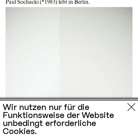
Paul Sochacki (*1983) lebt in Berlin.
Urbane Künste
Wir nutzen nur für die
Funktionsweise der Website
Ruhr
unbedingt erforderliche
Cookies.